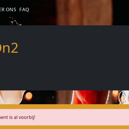
ER ONS
FAQ
On2
nt is al voorbij!